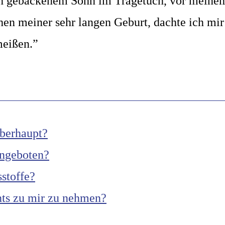
sch gebackenem Sohn im Tragetuch, vor meine
n meiner sehr langen Geburt, dachte ich mir: 
meißen.”
überhaupt?
ngeboten?
sstoffe?
nts zu mir zu nehmen?